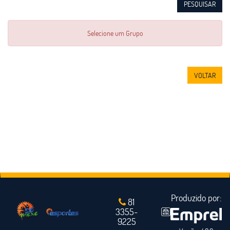
PESQUISAR
Selecione um Grupo
VOLTAR
Produzido por:
81
3355-
9225