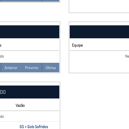
s
Equipe
ado
Ne
Anterior
Próximo
Última
ADO
Vazão
ado
GS = Gols Sofridos