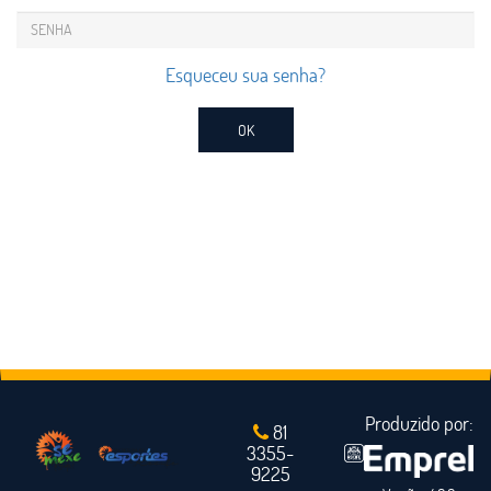
Esqueceu sua senha?
OK
Produzido por:
81
3355-
9225